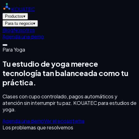
KOUATEC
Productos
▾
Para tu negocio
▾
Blog
Nosotros
Agenda una demo
Para
Yoga
Tu estudio de yoga merece
tecnología tan balanceada como tu
práctica.
Clases con cupo controlado, pagos automáticos y
atención sin interrumpir tu paz. KOUATEC para estudios de
yoga.
Agenda una demo
Ver el ecosistema
Los problemas que resolvemos